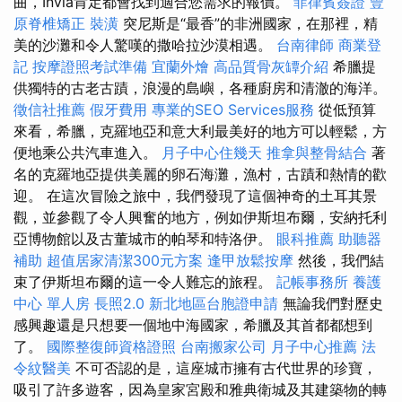
曲，Invia肯定都會找到適合您需求的報價。
菲律賓簽證
豐
原脊椎矯正
裝潢
突尼斯是“最香”的非洲國家，在那裡，精
美的沙灘和令人驚嘆的撒哈拉沙漠相遇。
台南律師
商業登
記
按摩證照考試準備
宜蘭外燴
高品質骨灰罈介紹
希臘提
供獨特的古老古蹟，浪漫的島嶼，各種廚房和清澈的海洋。
徵信社推薦
假牙費用
專業的SEO Services服務
從低預算
來看，希臘，克羅地亞和意大利最美好的地方可以輕鬆，方
便地乘公共汽車進入。
月子中心住幾天
推拿與整骨結合
著
名的克羅地亞提供美麗的卵石海灘，漁村，古蹟和熱情的歡
迎。 在這次冒險之旅中，我們發現了這個神奇的土耳其景
觀，並參觀了令人興奮的地方，例如伊斯坦布爾，安納托利
亞博物館以及古董城市的帕琴和特洛伊。
眼科推薦
助聽器
補助
超值居家清潔300元方案
逢甲放鬆按摩
然後，我們結
束了伊斯坦布爾的這一令人難忘的旅程。
記帳事務所
養護
中心 單人房
長照2.0
新北地區台胞證申請
無論我們對歷史
感興趣還是只想要一個地中海國家，希臘及其首都都想到
了。
國際整復師資格證照
台南搬家公司
月子中心推薦
法
令紋醫美
不可否認的是，這座城市擁有古代世界的珍寶，
吸引了許多遊客，因為皇家宮殿和雅典衛城及其建築物的轉