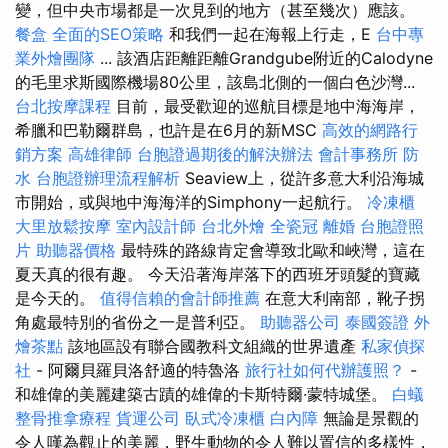
變，但中央市場都是一次見到的地方（甚至幾次）應該。
餐盒
全面的SEO策略
和我們一起在海報上行走，E
台中專
業外燴團隊
... 該酒店距離距離Grandgube附近的Calodyne
的毛里求斯國際機場80公里，該島北側的一個白色沙灣...
台北按摩課程
目前，最受歡迎的巡航目標是地中海海岸，
希臘和巴勒爾群島，也許是在6月的新MSC
高效的網路行
銷方案
高雄律師
台胞證過期後的解決辦法
會計事務所
防
水
台胞證辦理流程解析
Seaview上，從許多意大利沿海城
市開始，或與地中海海洋的Simphony一起航行。
冷凍櫃
大里放鬆按摩
室內設計師
台北外燴
全瓷冠
離婚
台胞證照
片
助聽器價格
最特殊的路線肯定會導致北歐和峽灣，這在
夏天真的很有趣。 今天沿著海岸落下的西班牙頭髮的寶藏
是今天的。
值得信賴的會計師推薦
在意大利南部，靴子拐
角處最特別的省份之一是普利亞。
助聽器公司
泰國簽證
外
燴茶點
該地區設有聯合國教科文組織的世界遺產
私家偵探
社
- 阿爾貝羅貝洛舒適的特魯洛
旅行社如何代辦護照？
-
和雄偉的美麗建築古蹟的雄偉的卡斯特爾·蒙特城堡。
白蟻
整骨推拿療程
貨運公司
臥式冷凍櫃
白內障
無論是景觀的
令人嘆為觀止的美麗，野生動物的令人難以置信的多樣性，