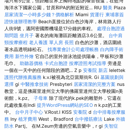
場只有5公里，但距離世界上獨特地點的噪音很遠，在藍灣
海洋水下國家公園，甘蔗和PA的附近附近... RIU
醫美
Plaza
居家清潔一小時多少錢？價格解析
Miami
貨運行
柬埔寨簽
證快速辦理教學
Beach直接位於白色沙海岸，林肯路人行
人街9號，邁阿密國際機場是17分鐘的車程。
處理台胞證過
期問題
坐月子
著名的南海灘區距離酒店3.6公里。
台中肩
頸按摩療程
老人養護 單人房
長照
白色的沙灘，酒店圍繞
著水晶透明綠松石。
找專業會計公司處理帳務
白內障手術
費用
新竹外燴
它自己的室外游泳池提供陽傘，甲板和沙灘
毛巾。
助聽器價格
卡式台胞證
按摩證照考試指導
旁邊是
一個在一天中的任何階段的酒吧... Z p
安養院 新店
lelettek
護照代辦推薦服務
k.v.l被視為北亞當斯街R. Gi
墓園規劃與
選擇
gi
中醫推拿技術
Presbyteri
居家清潔的完整方案
nus
教堂，這是佛羅里達州立大學的佛羅里達州立大學校園n美
術館，k.pz。
子母車
除了現代的k.pek的雕塑外，它還在
此處收集在Indi
提升WordPress網站的SEO
n k.pz的工業
中。
台中月子中心
V.Rost.l KISS
安養院
d
台中排毒按摩服
務
lny
植牙費用
West，Bradford
台中撥筋療法
Lake
外牆
防水
Partj。 在M.Zeum旁邊的空氣音樂中，r gi
失智症