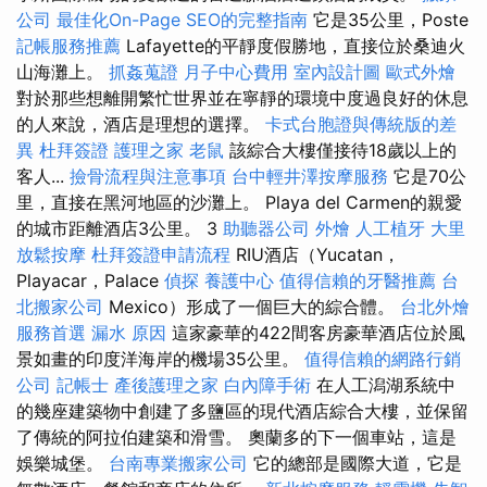
公司
最佳化On-Page SEO的完整指南
它是35公里，Poste
記帳服務推薦
Lafayette的平靜度假勝地，直接位於桑迪火
山海灘上。
抓姦蒐證
月子中心費用
室內設計圖
歐式外燴
對於那些想離開繁忙世界並在寧靜的環境中度過良好的休息
的人來說，酒店是理想的選擇。
卡式台胞證與傳統版的差
異
杜拜簽證
護理之家
老鼠
該綜合大樓僅接待18歲以上的
客人...
撿骨流程與注意事項
台中輕井澤按摩服務
它是70公
里，直接在黑河地區的沙灘上。 Playa del Carmen的親愛
的城市距離酒店3公里。 3
助聽器公司
外燴
人工植牙
大里
放鬆按摩
杜拜簽證申請流程
RIU酒店（Yucatan，
Playacar，Palace
偵探
養護中心
值得信賴的牙醫推薦
台
北搬家公司
Mexico）形成了一個巨大的綜合體。
台北外燴
服務首選
漏水 原因
這家豪華的422間客房豪華酒店位於風
景如畫的印度洋海岸的機場35公里。
值得信賴的網路行銷
公司
記帳士
產後護理之家
白內障手術
在人工潟湖系統中
的幾座建築物中創建了多鹽區的現代酒店綜合大樓，並保留
了傳統的阿拉伯建築和滑雪。 奧蘭多的下一個車站，這是
娛樂城堡。
台南專業搬家公司
它的總部是國際大道，它是