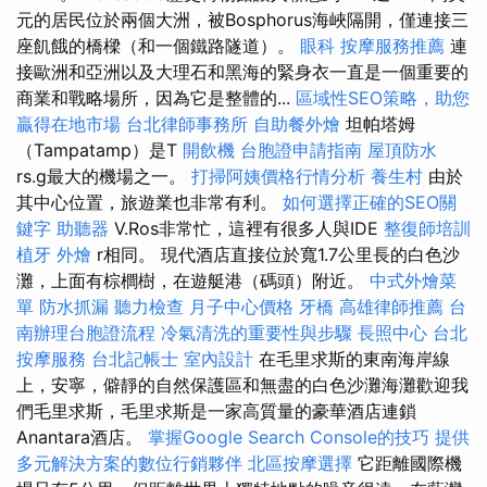
元的居民位於兩個大洲，被Bosphorus海峽隔開，僅連接三
座飢餓的橋樑（和一個鐵路隧道）。
眼科
按摩服務推薦
連
接歐洲和亞洲以及大理石和黑海的緊身衣一直是一個重要的
商業和戰略場所，因為它是整體的...
區域性SEO策略，助您
贏得在地市場
台北律師事務所
自助餐外燴
坦帕塔姆
（Tampatamp）是T
開飲機
台胞證申請指南
屋頂防水
rs.g最大的機場之一。
打掃阿姨價格行情分析
養生村
由於
其中心位置，旅遊業也非常有利。
如何選擇正確的SEO關
鍵字
助聽器
V.Ros非常忙，這裡有很多人與IDE
整復師培訓
植牙
外燴
r相同。 現代酒店直接位於寬1.7公里長的白色沙
灘，上面有棕櫚樹，在遊艇港（碼頭）附近。
中式外燴菜
單
防水抓漏
聽力檢查
月子中心價格
牙橋
高雄律師推薦
台
南辦理台胞證流程
冷氣清洗的重要性與步驟
長照中心
台北
按摩服務
台北記帳士
室內設計
在毛里求斯的東南海岸線
上，安寧，僻靜的自然保護區和無盡的白色沙灘海灘歡迎我
們毛里求斯，毛里求斯是一家高質量的豪華酒店連鎖
Anantara酒店。
掌握Google Search Console的技巧
提供
多元解決方案的數位行銷夥伴
北區按摩選擇
它距離國際機