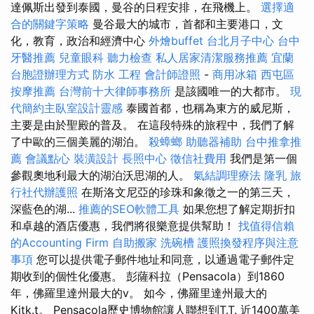
達佩斯出發到泰國，曼谷的日程安排，在飛機上。
選擇適
合的關鍵字策略
曼谷最大的城市，首都和主要港口，文
化，教育，政治和經濟中心
外燴buffet
台北月子中心
台中
牙醫推薦
兒童眼科
聽力檢查
私人居家清潔服務推薦
宜蘭
台胞證辦理方式
防水 工程
會計師證照
-
商用冰箱
西屯區
按摩推薦
台灣前十大律師事務所
是該國唯一的大都市。
現
代簡約主臥室設計靈感
泰國首都，也稱為東方的威尼斯，
主要是由於聖殿的普及。 在這段特殊的旅程中，我們了解
了中歐的三個美麗的湖泊。
殺蟑螂
助聽器補助
台中推拿推
薦
會議點心
裝潢設計
長照中心
徵信社費用
我們是第一個
參觀奧地利最大的湖泊沃思湖的人。
氣結調理療法
隆乳
旅
行社代辦護照
在斯洛文尼亞的珍珠和象徵之一的第三天，
深藍色的湖...
推薦的SEO軟體工具
如果您想了解定期折扣
和卓越的酒店優惠，我們將很樂意提供幫助！
找值得信賴
的Accounting Firm
自助搬家
洗碗槽
護照換發程序與注意
事項
您可以提供電子郵件地址和同意，以通過電子郵件定
期收到的個性化優惠。 彭薩科拉（Pensacola）到1860
年，佛羅里達州最大的v。 如今，佛羅里達州最大的
Kitk.t。 Pensacola歷史博物館讓人聯想到T.T. 近1400萬美