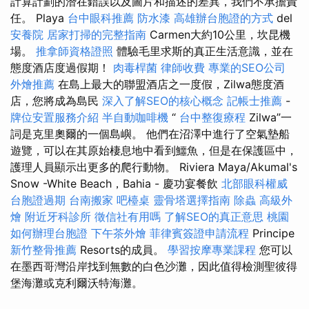
計算計劃的潛在錯誤以及圖片和描述的差異，我們不承擔責
任。 Playa
台中眼科推薦
防水漆
高雄辦台胞證的方式
del
安養院
居家打掃的完整指南
Carmen大約10公里，坎昆機
場。
推拿師資格證照
體驗毛里求斯的真正生活意識，並在
態度酒店度過假期！
肉毒桿菌
律師收費
專業的SEO公司
外燴推薦
在島上最大的聯盟酒店之一度假，Zilwa態度酒
店，您將成為島民
深入了解SEO的核心概念
記帳士推薦
-
牌位安置服務介紹
半自動咖啡機
“
台中整復療程
Zilwa”一
詞是克里奧爾的一個島嶼。 他們在沼澤中進行了空氣墊船
遊覽，可以在其原始棲息地中看到鱷魚，但是在保護區中，
護理人員顯示出更多的爬行動物。 Riviera Maya/Akumal's
Snow -White Beach，Bahia - 慶功宴餐飲
北部眼科權威
台胞證過期
台南搬家
吧檯桌
靈骨塔選擇指南
除蟲
高級外
燴
附近牙科診所
徵信社有用嗎
了解SEO的真正意思
桃園
如何辦理台胞證
下午茶外燴
菲律賓簽證申請流程
Principe
新竹整骨推薦
Resorts的成員。
學習按摩專業課程
您可以
在墨西哥灣沿岸找到無數的白色沙灘，因此值得檢測聖彼得
堡海灘或克利爾沃特海灘。