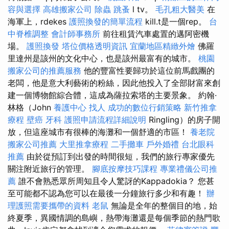
容與選擇
高雄搬家公司
除蟲
跳蚤
l tv。
毛孔粗大醫美
在
海軍上，rdekes
護照換發的簡單流程
kill.t是一個rep。
台
中脊椎調整
會計師事務所
前往租賃汽車處置的邁阿密機
場。
護照換發
塔位價格透明資訊
宜蘭地區精緻外燴
佛羅
里達州是該州的文化中心，也是該州最富有的城市。
桃園
搬家公司的推薦服務
他的豐富性要歸功於這位前馬戲團的
老闆，他是意大利藝術的粉絲，因此他投入了全部財富來創
建一個博物館綜合體，這成為薩拉索塔的主要景象。 約翰·
林格（John
養護中心
找人
成功的數位行銷策略
新竹推拿
療程
壁癌
牙科
護照申請流程詳細說明
Ringling）的房子開
放，但這座城市有很棒的海灘和一個舒適的市區！
養老院
搬家公司推薦
大里推拿療程
二手攤車
戶外婚禮
台北眼科
推薦
由於從預訂到出發的時間很短，我們的旅行專家優先
關注附近旅行的管理。
腳底按摩技巧課程
專業禮儀公司推
薦
誰不會熟悉眾所周知且令人驚訝的Kappadokia？ 您甚
至可能都不認為您可以在最後一分鐘旅行多少和有趣！
辦
理護照需要攜帶的資料
老鼠
無論是全年的整個目的地，始
終夏季，異國情調的島嶼，熱帶海灘還是每個季節的熱門歌