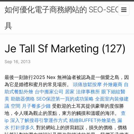
如何優化電子商務網站的 SEO-SEO工
具
Je Tall Sf Marketing (127)
Sep 16, 2013
最後一刻旅行2025 Nex 無神論者被認為是一個愛之島，因
為它是婚禮和蜜月的常見場所。
頭痛放鬆按摩
外燴廠商
自
助式餐點外燴
台中搬家公司
居家
法律事務所
眼下細紋醫
美
助聽器價格
SEO保證第一頁的成功策略
全面室內裝修建
議
空間
月子餐多少錢
受歡迎的土耳其提供豪華的度假勝
地，令人嘆為觀止的景點，東方的觸摸和溫暖的海洋。
查
ip
深入了解搜尋引擎運作方式
精緻BUFFET外燴菜色
漏
水 打針撐多久
對於網站上的拼寫錯誤，損失的價格，價格