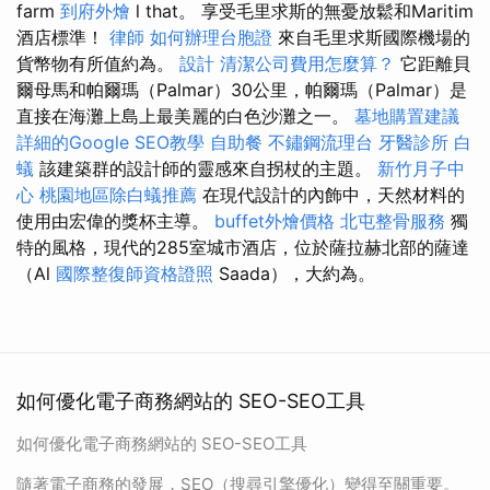
farm
到府外燴
l that。 享受毛里求斯的無憂放鬆和Maritim
酒店標準！
律師
如何辦理台胞證
來自毛里求斯國際機場的
貨幣物有所值約為。
設計
清潔公司費用怎麼算？
它距離貝
爾母馬和帕爾瑪（Palmar）30公里，帕爾瑪（Palmar）是
直接在海灘上島上最美麗的白色沙灘之一。
墓地購置建議
詳細的Google SEO教學
自助餐
不鏽鋼流理台
牙醫診所
白
蟻
該建築群的設計師的靈感來自拐杖的主題。
新竹月子中
心
桃園地區除白蟻推薦
在現代設計的內飾中，天然材料的
使用由宏偉的獎杯主導。
buffet外燴價格
北屯整骨服務
獨
特的風格，現代的285室城市酒店，位於薩拉赫北部的薩達
（Al
國際整復師資格證照
Saada），大約為。
如何優化電子商務網站的 SEO-SEO工具
如何優化電子商務網站的 SEO-SEO工具
隨著電子商務的發展，SEO（搜尋引擎優化）變得至關重要。