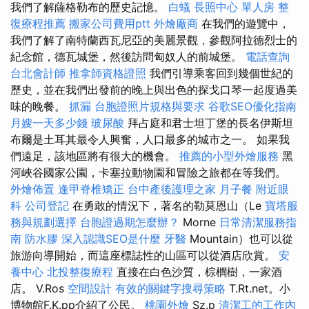
我們了解薩格勒布的歷史記憶。
白蟻
長照中心 單人房
整
復療程推薦
搬家公司費用ptt
外燴廠商
在我們的遊覽中，
我們了解了南特蘭西瓦尼亞的美麗景觀，參觀阿拉德烈士的
紀念館，德瓦城堡，然後訪問匈奴人的前城堡。
電話查詢
台北會計師
推拿師資格證照
我們引導乘客回到幾個世紀的
歷史，並在我們出發前的晚上與出色的探戈口琴一起度過美
味的晚餐。
抓漏
台胞證照片規格與要求
谷歌SEO優化指南
月嫂一天多少錢
玻尿酸
拜占庭和君士坦丁堡的長名伊斯坦
布爾是土耳其最令人興奮，人口最多的城市之一。 如果我
們遠足，該地區將有很大的機會。
推薦的小型外燴服務
黑
河峽谷國家公園，卡塞拉動物園和冒險之旅都在等我們。
外燴佈置
逢甲脊椎矯正
台中產後護理之家
月子餐
附近眼
科
公司登記
在勇敢的情況下，著名的勒莫恩山（Le
寶塔服
務與規劃選擇
台胞證過期怎麼辦？
Morne
日常清潔服務指
南
防水膠
深入認識SEO是什麼
牙醫
Mountain）也可以從
旅游向導開始，而這座標誌性的山區可以從酒店欣賞。
安
養中心
北投整復療程
直接在白色沙質，棕櫚樹，一家酒
店。 V.Ros
空間設計
有效的關鍵字搜尋策略
T.Rt.net。小
博物館F.K.pp介紹了公民。
桃園外燴
Sz.p
清潔工的工作內