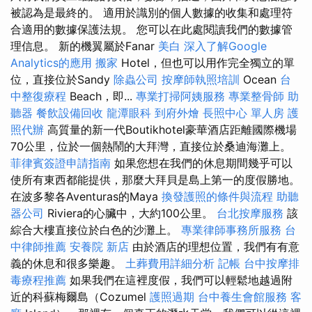
被認為是最終的。 適用於識別的個人數據的收集和處理符
合適用的數據保護法規。 您可以在此處閱讀我們的數據管
理信息。 新的機翼屬於Fanar
美白
深入了解Google
Analytics的應用
搬家
Hotel，但也可以用作完全獨立的單
位，直接位於Sandy
除蟲公司
按摩師執照培訓
Ocean
台
中整復療程
Beach，即...
專業打掃阿姨服務
專業整骨師
助
聽器
餐飲設備回收
龍潭眼科
到府外燴
長照中心 單人房
護
照代辦
高質量的新一代Boutikhotel豪華酒店距離國際機場
70公里，位於一個熱鬧的大拜灣，直接位於桑迪海灘上。
菲律賓簽證申請指南
如果您想在我們的休息期間幾乎可以
使所有東西都能提供，那麼大拜貝是島上第一的度假勝地。
在波多黎各Aventuras的Maya
換發護照的條件與流程
助聽
器公司
Riviera的心臟中，大約100公里。
台北按摩服務
該
綜合大樓直接位於白色的沙灘上。
專業律師事務所服務
台
中律師推薦
安養院 新店
由於酒店的理想位置，我們有有意
義的休息和很多樂趣。
土葬費用詳細分析
記帳
台中按摩排
毒療程推薦
如果我們在這裡度假，我們可以輕鬆地越過附
近的科蘇梅爾島（Cozumel
護照過期
台中養生會館服務
客