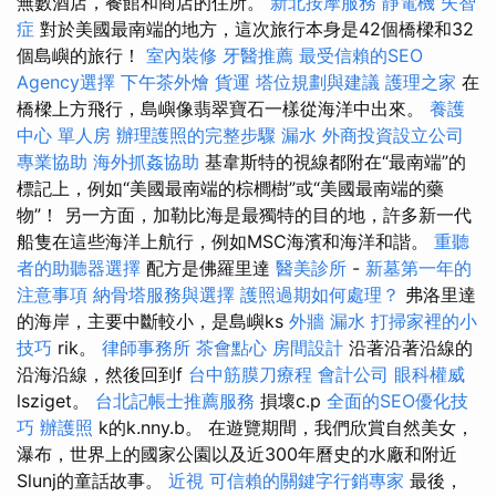
無數酒店，餐館和商店的住所。
新北按摩服務
靜電機
失智
症
對於美國最南端的地方，這次旅行本身是42個橋樑和32
個島嶼的旅行！
室內裝修
牙醫推薦
最受信賴的SEO
Agency選擇
下午茶外燴
貨運
塔位規劃與建議
護理之家
在
橋樑上方飛行，島嶼像翡翠寶石一樣從海洋中出來。
養護
中心 單人房
辦理護照的完整步驟
漏水
外商投資設立公司
專業協助
海外抓姦協助
基韋斯特的視線都附在“最南端”的
標記上，例如“美國最南端的棕櫚樹”或“美國最南端的藥
物”！ 另一方面，加勒比海是最獨特的目的地，許多新一代
船隻在這些海洋上航行，例如MSC海濱和海洋和諧。
重聽
者的助聽器選擇
配方是佛羅里達
醫美診所
-
新墓第一年的
注意事項
納骨塔服務與選擇
護照過期如何處理？
弗洛里達
的海岸，主要中斷較小，是島嶼ks
外牆 漏水
打掃家裡的小
技巧
rik。
律師事務所
茶會點心
房間設計
沿著沿著沿線的
沿海沿線，然後回到f
台中筋膜刀療程
會計公司
眼科權威
lsziget。
台北記帳士推薦服務
損壞c.p
全面的SEO優化技
巧
辦護照
k的k.nny.b。 在遊覽期間，我們欣賞自然美女，
瀑布，世界上的國家公園以及近300年曆史的水廠和附近
Slunj的童話故事。
近視
可信賴的關鍵字行銷專家
最後，