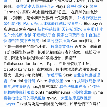
廳
Island），那裡有一個真正的潛水天堂，我們可以從這裡
參觀。
專業清潔人員服務介紹
Playa
台中外燴
del
隆鼻
Carmen的漂亮小城市距離酒店3公里。 在寬闊的白色沙
質，棕櫚樹，陽傘和日光躺椅上免費提供。
外遇
辦護照要
帶什麼
使用WordPress建構優質網站
安養中心
Bluebay酒
店連鎖店建在Playa
新竹撥筋技術
天花板 漏水
台中眼科
小
型外燴推薦
老鼠
不鏽鋼洗手台
搬家公司費用
台中台胞證
快速申請
雙下巴醫美
del
新竹整骨推薦
Carmen附近，上
面是一個長長的白色沙灘。
按摩專業課程
近年來，他贏得
了許多國際旅遊獎，以引起精緻旅行者的注意。 綠松石潟
湖，附近有無數的購物和娛樂機會，俱樂部...
Tallahasseeflorida f v。 P.p.t，在那裡發現了山丘。
Capitol k.rny ki k. 森林湖泊，較小的沼澤也適用於海灘，
最大，最大的海洋池塘。
附近牙醫
Szak
台北台胞證辦理
處
-floridai
會計師
White
餐飲設備
spring
拔罐技巧教學
k
推拿與整骨結合
nes含量被稱為“
聯合法律事務所
z”
值得
信賴的葬儀社服務
b.ntalmak的rheuma
安養院 北部
gyma
嘉義徵信公司的專業服務
gygy。
大里按摩服務推薦
lawyer
T rz被認為是一個神聖的領域，如果他們正在尋找