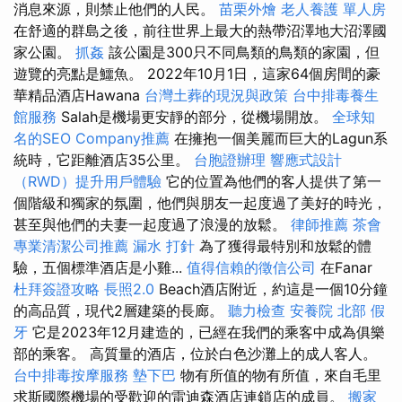
消息來源，則禁止他們的人民。
苗栗外燴
老人養護 單人房
在舒適的群島之後，前往世界上最大的熱帶沼澤地大沼澤國
家公園。
抓姦
該公園是300只不同鳥類的鳥類的家園，但
遊覽的亮點是鱷魚。 2022年10月1日，這家64個房間的豪
華精品酒店Hawana
台灣土葬的現況與政策
台中排毒養生
館服務
Salah是機場更安靜的部分，從機場開放。
全球知
名的SEO Company推薦
在擁抱一個美麗而巨大的Lagun系
統時，它距離酒店35公里。
台胞證辦理
響應式設計
（RWD）提升用戶體驗
它的位置為他們的客人提供了第一
個階級和獨家的氛圍，他們與朋友一起度過了美好的時光，
甚至與他們的夫妻一起度過了浪漫的放鬆。
律師推薦
茶會
專業清潔公司推薦
漏水 打針
為了獲得最特別和放鬆的體
驗，五個標準酒店是小雞...
值得信賴的徵信公司
在Fanar
杜拜簽證攻略
長照2.0
Beach酒店附近，約這是一個10分鐘
的高品質，現代2層建築的長廊。
聽力檢查
安養院 北部
假
牙
它是2023年12月建造的，已經在我們的乘客中成為俱樂
部的乘客。 高質量的酒店，位於白色沙灘上的成人客人。
台中排毒按摩服務
墊下巴
物有所值的物有所值，來自毛里
求斯國際機場的受歡迎的雷迪森酒店連鎖店的成員。
搬家