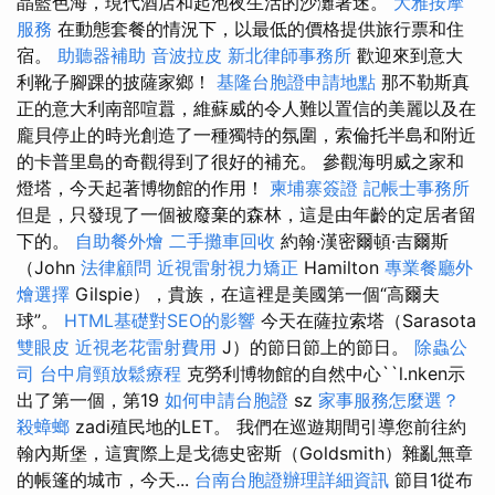
晶藍色海，現代酒店和起泡夜生活的沙灘著迷。
大雅按摩
服務
在動態套餐的情況下，以最低的價格提供旅行票和住
宿。
助聽器補助
音波拉皮
新北律師事務所
歡迎來到意大
利靴子腳踝的披薩家鄉！
基隆台胞證申請地點
那不勒斯真
正的意大利南部喧囂，維蘇威的令人難以置信的美麗以及在
龐貝停止的時光創造了一種獨特的氛圍，索倫托半島和附近
的卡普里島的奇觀得到了很好的補充。 參觀海明威之家和
燈塔，今天起著博物館的作用！
柬埔寨簽證
記帳士事務所
但是，只發現了一個被廢棄的森林，這是由年齡的定居者留
下的。
自助餐外燴
二手攤車回收
約翰·漢密爾頓·吉爾斯
（John
法律顧問
近視雷射視力矯正
Hamilton
專業餐廳外
燴選擇
Gilspie），貴族，在這裡是美國第一個“高爾夫
球”。
HTML基礎對SEO的影響
今天在薩拉索塔（Sarasota
雙眼皮
近視老花雷射費用
J）的節日節上的節日。
除蟲公
司
台中肩頸放鬆療程
克勞利博物館的自然中心``l.nken示
出了第一個，第19
如何申請台胞證
sz
家事服務怎麼選？
殺蟑螂
zadi殖民地的LET。 我們在巡遊期間引導您前往約
翰內斯堡，這實際上是戈德史密斯（Goldsmith）雜亂無章
的帳篷的城市，今天...
台南台胞證辦理詳細資訊
節目1從布