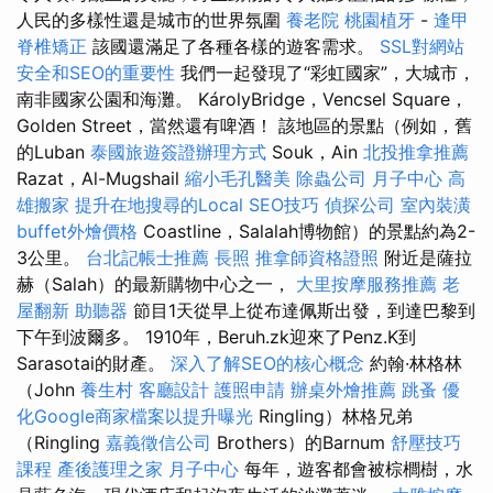
人民的多樣性還是城市的世界氛圍
養老院
桃園植牙
-
逢甲
脊椎矯正
該國還滿足了各種各樣的遊客需求。
SSL對網站
安全和SEO的重要性
我們一起發現了“彩虹國家”，大城市，
南非國家公園和海灘。 KárolyBridge，Vencsel Square，
Golden Street，當然還有啤酒！ 該地區的景點（例如，舊
的Luban
泰國旅遊簽證辦理方式
Souk，Ain
北投推拿推薦
Razat，Al-Mugshail
縮小毛孔醫美
除蟲公司
月子中心
高
雄搬家
提升在地搜尋的Local SEO技巧
偵探公司
室內裝潢
buffet外燴價格
Coastline，Salalah博物館）的景點約為2-
3公里。
台北記帳士推薦
長照
推拿師資格證照
附近是薩拉
赫（Salah）的最新購物中心之一，
大里按摩服務推薦
老
屋翻新
助聽器
節目1天從早上從布達佩斯出發，到達巴黎到
下午到波爾多。 1910年，Beruh.zk迎來了Penz.K到
Sarasotai的財產。
深入了解SEO的核心概念
約翰·林格林
（John
養生村
客廳設計
護照申請
辦桌外燴推薦
跳蚤
優
化Google商家檔案以提升曝光
Ringling）林格兄弟
（Ringling
嘉義徵信公司
Brothers）的Barnum
舒壓技巧
課程
產後護理之家 月子中心
每年，遊客都會被棕櫚樹，水