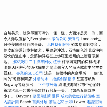
自然美景，就像墨西哥灣的一側一樣，大西洋是另一側，而
令人難以置信的Everglades
徵信公司
安養院
Landland也
難怪美國是旅行的最愛。
北投整骨服務
如果您喜歡聲音，
劃皮艇穿過紅樹林隧道，用鑰匙沖洗，石榴白色沙灘或沖向
最快的過山車，您將崇拜這些上佛羅里達州的上層度假勝
地。
搬家費用
二手攤車回收
植牙
好萊塢寬闊的棕櫚樹海
灘是邁阿密和勞德代爾堡之間這個宜人的海邊城市中的主要
景點。
專業的SEO公司
這是一個很棒的家庭場所，一個“寬
闊的”餐廳和商店
外牆防水
-
撥筋創業指導
甚至導航到
Segway巡迴演出。
下午茶外燴
與連接海灘和市中心的好
萊塢汽車一起乘坐每次旅行只花一美元（如果五個或更
少）。 Daytona
墓園規劃與選擇
成功的數位行銷策略
室
內設計圖
Beach
苗栗外燴
護理之家 永和
Lower
電話查詢