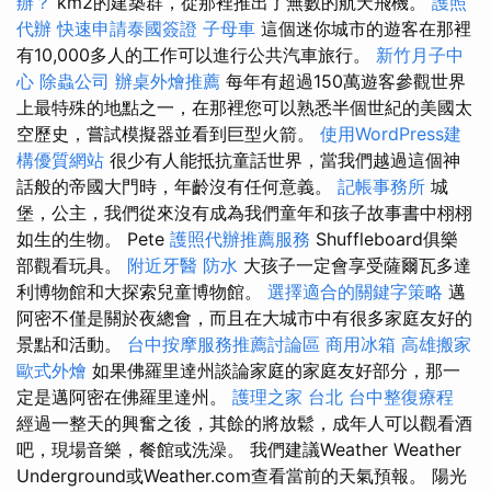
辦？
km2的建築群，從那裡推出了無數的航天飛機。
護照
代辦
快速申請泰國簽證
子母車
這個迷你城市的遊客在那裡
有10,000多人的工作可以進行公共汽車旅行。
新竹月子中
心
除蟲公司
辦桌外燴推薦
每年有超過150萬遊客參觀世界
上最特殊的地點之一，在那裡您可以熟悉半個世紀的美國太
空歷史，嘗試模擬器並看到巨型火箭。
使用WordPress建
構優質網站
很少有人能抵抗童話世界，當我們越過這個神
話般的帝國大門時，年齡沒有任何意義。
記帳事務所
城
堡，公主，我們從來沒有成為我們童年和孩子故事書中栩栩
如生的生物。 Pete
護照代辦推薦服務
Shuffleboard俱樂
部觀看玩具。
附近牙醫
防水
大孩子一定會享受薩爾瓦多達
利博物館和大探索兒童博物館。
選擇適合的關鍵字策略
邁
阿密不僅是關於夜總會，而且在大城市中有很多家庭友好的
景點和活動。
台中按摩服務推薦討論區
商用冰箱
高雄搬家
歐式外燴
如果佛羅里達州談論家庭的家庭友好部分，那一
定是邁阿密在佛羅里達州。
護理之家 台北
台中整復療程
經過一整天的興奮之後，其餘的將放鬆，成年人可以觀看酒
吧，現場音樂，餐館或洗澡。 我們建議Weather Weather
Underground或Weather.com查看當前的天氣預報。 陽光