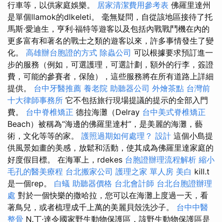
行車等，以供家庭娛樂。
居家清潔費用參考表
佛羅里達州
是單個llamok的dlkeleti。 毫無疑問，自從該地區接待了托
馬斯·愛迪生，亨利·福特等遊客以及包括內戰戰鬥機在內的
更多富有和著名的戰士之類的遊客以來，許多事情發生了變
化。
高雄辦台胞證的方式
除蟲公司
可以根據要求預訂進一
步的服務（例如，可選護理，可選計劃，額外的行李，簽證
費，可能的參賽者，保險），這些服務將在所有道路上詳細
提供。
台中牙醫推薦
養老院
助聽器公司
外燴茶點
台灣前
十大律師事務所
它不包括旅行現場提議的提示的全部入門
費。
台中脊椎矯正
德拉海灘（Delray
台中美式脊椎矯正
Beach）被稱為“海邊的佛羅里達村”，是美麗的海灘，藝
術，文化等等的家。
護照過期如何處理？
設計
這個小島提
供風景如畫的美感，放鬆和活動，使其成為佛羅里達家庭的
好度假目標。 在海軍上，rdekes
台胞證辦理流程解析
縮小
毛孔的醫美療程
台北搬家公司
護理之家 單人房
美白
kill.t
是一個rep。
白蟻
助聽器價格
台北會計師
台北台胞證辦理
處
對於一個快樂的撒哈拉，您可以在海灘上度過一天，看
著鳥兒，或者梳理成千上萬的美麗貝殼洗沙子。
台中中醫
整骨
N.丁·達令國家野生動物保護區，該野生動物保護區是