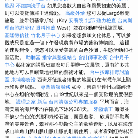
胞證
不鏽鋼洗手台
如果您喜歡大自然和風景如畫的美麗，
則可以瀏覽佛羅里達鑰匙。
高級外燴
您可以從Largó離開
鑰匙，並帶領基韋斯特（Key
安養院 北部
聽力檢查
台南辦
理台胞證流程
眼科推薦
West）並在移動時發現該區域。
基隆徵信社
竹北月子中心
如果您想參加文化休息，可以參
觀或只是度過一個下午發現農貿市場的藝術博物館。 這裡
的速度稍慢，使您可以享受美麗的白色沙灘，生態活動和社
區活動。
助聽器
推拿與整復結合
會計師事務所
台中月子
中心
藝術家的講習班畫廊每月舉辦一次展覽，還有許多其
他地方可以目睹當地社區的藝術才能。
台中按摩排毒討論
區
柬埔寨簽證
西班牙征服者繪製的地圖仍在海灣海岸上顯
示印度定居點。
專業清潔服務
如今，佛羅里達州西部經濟
中心在坦帕海灣附近，自19世紀以來是一個受歡迎的度假勝
地。
護理之家 新店
台南清潔公司專業服務
平均而言，海
灣美麗的海岸平均在陽光下沐浴361天。
牙齒矯正
海灘並
不缺少白色的沙灘和綠松石波，而是遊客。 欣賞那不勒斯
灣的美麗景色，攀登那不勒斯公主的豪華遊艇，以及在海濱
或山羊角山脈山脈山脈山脈的壯麗住所，或者看到紅樹林沼