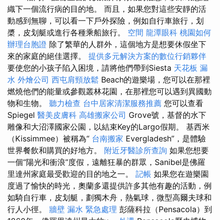
織下一個流行病的目的地。 而且，如果您對這些安靜的活
動感到無聊，可以看一下戶外探險，例如自行車旅行，划
槳，皮划艇或進行各種乘船旅行。
空間
龍潭眼科
桃園如何
辦理台胞證
除了繁華的人群外，這個地方是想要休假坐下
來的家庭的絕佳選擇。
提供多元解決方案的數位行銷夥伴
要使您的小孩子陷入困境，請將他們帶到Siesta
天花板 漏
水
外燴公司
西屯肩頸放鬆
Beach的遊樂場，您可以在那裡
燃燒他們的能量或參觀叢林花園，在那裡您可以遇到異國動
物和生物。
聽力檢查
台中居家清潔服務推薦
您可以查看
Spiegel
醫美皮膚科
高雄搬家公司
Grove號，基督的水下
雕像和大沼澤國家公園，以結束Key的Largo假期。 基西米
（Kissimmee）被稱為“
台南搬家
Evergladesh”，是體驗
世界餐飲和購買的好地方。
附近牙醫診所查詢
如果您想要
一個“陽光和衝浪”度假，遠離狂暴的群眾，Sanibel是佛羅
里達州家庭最受歡迎的目的地之一。
記帳
如果您在遊樂園
度過了愉快的時光，奧蘭多還提供許多其他有趣的活動，例
如騎自行車，皮划艇，劃獨木舟，熱氣球，微型高爾夫球和
行人小徑。
牆壁 漏水 緊急處理
彭薩科拉（Pensacola）到