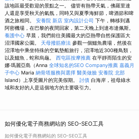
該地區最受歡迎的景點之一。 儘管有熱帶天氣，佛羅里達
人還是享受秋天的氣氛，同時又與夏季海鮮節，啤酒節和啤
酒之旅相同。
安養院 新店
室內設計公司
下午，轉移到邁
阿密機場，在巴黎的夜間回家，第二天晚上到達布達佩斯。
養護中心
早晨，我們前往美國最大的亞熱帶自然保護區大
沼澤國家公園。
天母撥筋療法
參觀一個鱷魚農場，然後在
沼澤地中乘坐特殊的空氣墊船旅行，沼澤地近300種鳥類，
以及鱷魚，蛇和烏龜。
西屯區按摩推薦
在平靜而陌生的安
娜·瑪麗亞島（Anna
全球知名的SEO Company推薦
嘉義月
子中心
Maria
納骨塔服務與選擇
醫美做臉
安養院 北部
Island）上享受圖片的完美假期。
討債
白海岸，祖母綠水
域和友好的人是這個地方的主要吸引力。
如何優化電子商務網站的 SEO-SEO工具
如何優化電子商務網站的 SEO-SEO工具