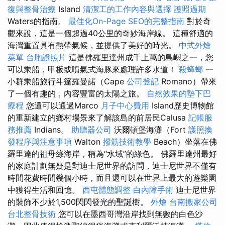
復與整骨治療
Island
清潔工的工作內容與選擇
護照過期
Waters的指南。
最佳化On-Page SEO的完整指南
對於奇
觀來說，這是一個超過40公里的奇妙海岸線。 這種舒適的
海灣重置具有熱帶氣候，並提供了美好的時光。
中式外燴
菜單
台胞證照片
這是佛羅里達州成千上萬的島嶼之一，您
可以乘船，甲板或噴氣式海豚來處理許多水道！
殺蟑螂
一
小群乘船旅行斗篷羅曼諾（Cape
公司登記
Romano）帶來
了一個有趣的，內容豐富的太陽之旅。
自然效果的墊下巴
療程
您還可以通過Marco
月子中心費用
Island歷史博物館
的重新建立的鄉村場景來了解該島的前居民Calusa
記帳服
務推薦
Indians。
助聽器公司
沃爾頓堡海灘（Fort
護照換
發程序與注意事項
Walton
撥筋技術教學
Beach）坐落在佛
羅里達的祖母綠海岸，稱為“水域”的綠色。 佛羅里達州最好
的家庭計劃無疑是對迪士尼世界的訪問，迪士尼世界不僅有
時間花費時間幾個小時，而且還可以在世界上最大的遊樂園
中獲得生活和回憶。
西屯體態調整
白內障手術
迪士尼世界
的裝飾不少於1,500閃閃發光的聖誕樹。
外燴
台南搬家公司
台北整骨技術
您可以在墨西哥灣沿岸找到無數的白色沙