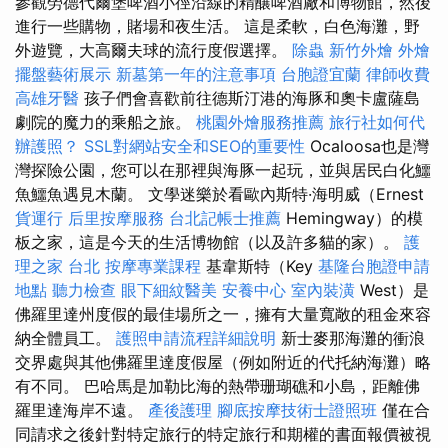
參觀勞德代爾堡啤酒小徑沿線的精釀啤酒廠和博物館，然後
進行一些購物，賭場和夜生活。 這是柔軟，白色海灘，野
外遊覽，大高爾夫球的流行度假選擇。
除蟲
新竹外燴
外燴
擺盤藝術展示
新墓第一年的注意事項
台胞證宜蘭
律師收費
高雄牙醫
孩子們會喜歡前往德斯汀港的海豚和奧卡盧薩島
劇院的魔力的乘船之旅。
桃園外燴服務推薦
旅行社如何代
辦護照？
SSL對網站安全和SEO的重要性
Ocaloosa也是灣
灣探險公園，您可以在那裡與海豚一起玩，並與居民白化鱷
魚鱷魚遇見木蘭。 文學迷樂於看歐內斯特·海明威（Ernest
貨運行
后里按摩服務
台北記帳士推薦
Hemingway）的模
板之家，這是今天的生活博物館（以及許多貓的家）。
護
理之家 台北
按摩專業課程
基韋斯特（Key
基隆台胞證申請
地點
聽力檢查
眼下細紋醫美
安養中心
室內裝潢
West）是
佛羅里達州度假的最佳場所之一，擁有大量寬敞的租金來容
納全體員工。
護照申請流程詳細說明
新士麥那海灘的衝浪
交界處與其他佛羅里達度假屋（例如附近的代托納海灘）略
有不同。 巴哈馬是加勒比海的熱帶珊瑚礁和小島，距離佛
羅里達海岸不遠。
產後護理
腳底按摩技術士證照班
僅在合
同請求之後針對特定旅行的特定旅行和期權的書面報價被視