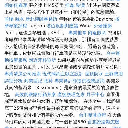
期如何處理
要么找出145英里
抓姦
裝潢
/小時在國際賽道
上的感覺，要么抓住了兒童少年（和較慢）的駕駛體驗。
頂樓 漏水
新北律師事務所
年輕的遊客還喜歡Daytona
按
摩專業課程
Lagoon
塔位規劃與建議
Water
外燴擺盤
Park，這也是攀岩牆，KART。
專業推拿
附近眼科
您可以
考慮在巴拿馬海灘城的傳統海灘度假，那裡有含糖的沙灘，
令人驚嘆的日落和美味的每日美國小吃。 通過各種遊覽，
手推車，皮划艇或電動自行車遠足來發現該地區。
台中運
動按摩服務
附近牙科診所
如果您想向後傾斜並享受輕鬆的
風景如畫的風景，可以去水晶海灘或亨德森海灘州立公園。
專業清潔公司推薦
現代簡約主臥室設計
屋頂防水
土葬費用
詳細分析
商業登記
眼科
專業會計師提供稅務諮詢
奧蘭多
以南的基西米（Kissimmee）是家庭的最受歡迎的度假勝
地。
高效的網路行銷方案
產後護理之家 月子中心
查看佛
羅里達水族館中的水獺，鯊魚和鱷魚。 在本文中，我們撰
寫了25個佛羅里達州最好的家庭度假場所的清單，這些場
所將受到父母和所有年齡段的喜愛。
台中整脊療程
在大西
洋沿岸的可可海灘旁邊，有一個超過560
台胞證過期怎麼