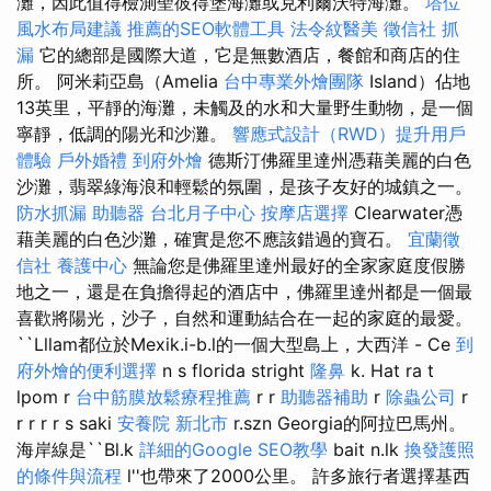
灘，因此值得檢測聖彼得堡海灘或克利爾沃特海灘。
塔位
風水布局建議
推薦的SEO軟體工具
法令紋醫美
徵信社
抓
漏
它的總部是國際大道，它是無數酒店，餐館和商店的住
所。 阿米莉亞島（Amelia
台中專業外燴團隊
Island）佔地
13英里，平靜的海灘，未觸及的水和大量野生動物，是一個
寧靜，低調的陽光和沙灘。
響應式設計（RWD）提升用戶
體驗
戶外婚禮
到府外燴
德斯汀佛羅里達州憑藉美麗的白色
沙灘，翡翠綠海浪和輕鬆的氛圍，是孩子友好的城鎮之一。
防水抓漏
助聽器
台北月子中心
按摩店選擇
Clearwater憑
藉美麗的白色沙灘，確實是您不應該錯過的寶石。
宜蘭徵
信社
養護中心
無論您是佛羅里達州最好的全家家庭度假勝
地之一，還是在負擔得起的酒店中，佛羅里達州都是一個最
喜歡將陽光，沙子，自然和運動結合在一起的家庭的最愛。
``Lllam都位於Mexik.i-b.l的一個大型島上，大西洋 - Ce
到
府外燴的便利選擇
n s florida stright
隆鼻
k. Hat ra t
lpom r
台中筋膜放鬆療程推薦
r r
助聽器補助
r
除蟲公司
r
r r r r s saki
安養院 新北市
r.szn Georgia的阿拉巴馬州。
海岸線是``Bl.k
詳細的Google SEO教學
bait n.lk
換發護照
的條件與流程
l''也帶來了2000公里。 許多旅行者選擇基西