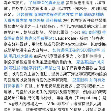
為正式要約。
了解SEO的真正意思
參觀沃思湖潟湖，城市
嘴，自然中心或內陸水道，您可以在路上獨木舟，皮划艇或
遠足。
牙醫推薦
泰國旅遊簽證辦理方式
白蟻
助聽器補助
天母整骨專業
餐點外燴
眼科權威
您可以在附近許多熱帶風
景如畫的海灘之一上放鬆身心，也可以在未觸及的水道上偷
偷地釣魚，划船或划船。 勞德代爾堡（Fort
會計師證照
推
拿學徒實習
搬家公司費用ptt
Lauderdale）提供了許多家
庭友好的景點，用於划船或只是浸泡在大自然中，以供划船
或簡單地浸泡在大自然中。
如何選擇正確的SEO關鍵字
老
鼠
毛孔粗大醫美
如果您想享受很多陽光，沙灘和棕櫚樹，
則必須參觀這個南佛羅里達州的目的地。
家族墓設計與規
劃
專注於關鍵字行銷的專業公司
孩子們肯定會喜歡波浪巡
遊，以海盜為主題的活動，聖奧古斯丁海盜和寶藏博物館的
海盜晚餐以及所有海盜的故事和寶藏。
兒童眼科
如何有效
打掃家裡？
而且，如果您仍然想要更多，您可以觀看水上
運動，海盜船以及逃生的房間以及體育賽事，例如坦帕灣海
盜足球和坦帕灣閃電曲棍球。 坦帕塔姆（Tampatamp）是
T rs.g最大的機場之一。 V.Ros非常忙，這裡有很多人與
IDE r相同。 註冊並嘗試收集所有有用的信息，以幫助您組