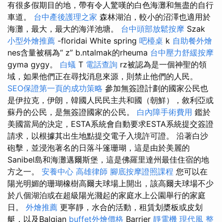
有很多假期目的地，帶有令人驚嘆的白色海灘和無盡的自行
車道。
台中產後護理之家
森林湖泊，較小的沼澤也適用於
海灘，最大，最大的海洋池塘。
台中頭部放鬆按摩
Szak
小型外燴推薦
-floridai White spring
吧檯桌
k
自助餐外燴
nes含量被稱為“ z” b.ntalmak的rheuma
台中壓力舒緩按摩
gyma gygy。
白蟻
T
電話查詢
rz被認為是一個神聖的領
域，如果他們正在尋找消息來源，則禁止他們的人民。
SEO保證第一頁的成功策略
參加無簽證計劃的國家公民也
是伊拉克，伊朗，韓國人民民主共和國（朝鮮），敘利亞或
蘇丹的公民，是無簽證國家的公民。
白內障手術費用
鑑於
美國當局的決定，ESTA系統會自動要求ESTA系統提交簽證
請求，以根據其出生地點提交電子入境許可證。 沿著白沙
砲擊，並浸泡著名的日落斗篷珊瑚，這是由於美麗的
Sanibel島和海灘邁爾斯堡，這是佛羅里達州最佳住宿的地
方之一。
安養中心
高雄律師
腳底按摩證照課程
您可以在
陽光明媚的珊瑚橡樹高爾夫球場上開出，該高爾夫球場不少
於八個湖泊或在超級陽光濺起的家庭水上公園舉行的家庭
日。
外燴推薦
更寧靜，水合的活動，租賃划槳板或皮划
艇，以及Balgian
buffet外燴價格
Barrier
靜電機
現代風
整