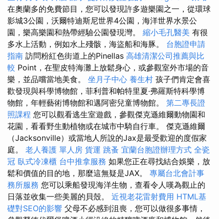
在奧蘭多的免費節目，您可以發現許多遊樂園之一，從環球
影城3公園，沃爾特迪斯尼世界4公園，海洋世界水景公
園，樂高樂園和熱帶經驗公園發現灣。
縮小毛孔醫美
有很
多水上活動，例如水上殘骸，海盜船和海豚。
台胞證申請
指南
訪問粉紅色街道上的Pinellas
高雄清潔公司推薦與比
較
Point，在聖皮特海灘上放鬆身心，或參觀室外市場的音
樂，並品嚐當地美食。
坐月子中心
養生村
孩子們肯定會喜
歡發現與科學博物館，菲利普和帕特里夏·弗羅斯特科學博
物館，年輕藝術博物館和邁阿密兒童博物館。
第二專長證
照課程
您可以觀看逃生室遊戲，參觀傑克遜維爾動物園和
花園，看看野生動植物或在城市中騎自行車。 傑克遜維爾
（Jacksonville）或當地人所說的Jax是最受歡迎的度假家
庭。
老人養護 單人房
貨運
跳蚤
宜蘭台胞證辦理方式
全瓷
冠
臥式冷凍櫃
台中推拿服務
如果您正在尋找結合娛樂，放
鬆和價值的目的地，那麼這無疑是JAX。
專屬台北會計事
務所服務
您可以乘船發現海洋生物，查看令人嘆為觀止的
日落並收集一些美麗的貝殼。
近視老花雷射費用
HTML基
礎對SEO的影響
父母不必感到沮喪，您可以做很多事情，