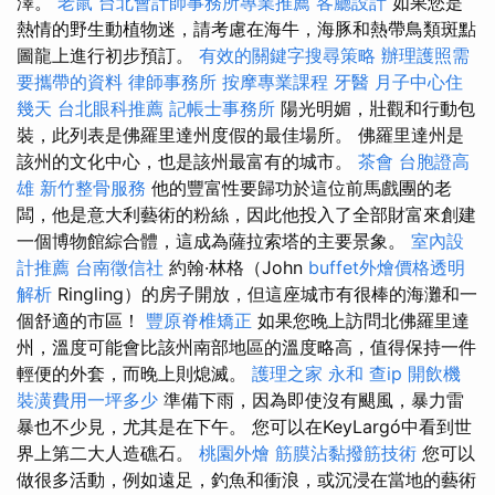
澤。
老鼠
台北會計師事務所專業推薦
客廳設計
如果您是
熱情的野生動植物迷，請考慮在海牛，海豚和熱帶鳥類斑點
圖龍上進行初步預訂。
有效的關鍵字搜尋策略
辦理護照需
要攜帶的資料
律師事務所
按摩專業課程
牙醫
月子中心住
幾天
台北眼科推薦
記帳士事務所
陽光明媚，壯觀和行動包
裝，此列表是佛羅里達州度假的最佳場所。 佛羅里達州是
該州的文化中心，也是該州最富有的城市。
茶會
台胞證高
雄
新竹整骨服務
他的豐富性要歸功於這位前馬戲團的老
闆，他是意大利藝術的粉絲，因此他投入了全部財富來創建
一個博物館綜合體，這成為薩拉索塔的主要景象。
室內設
計推薦
台南徵信社
約翰·林格（John
buffet外燴價格透明
解析
Ringling）的房子開放，但這座城市有很棒的海灘和一
個舒適的市區！
豐原脊椎矯正
如果您晚上訪問北佛羅里達
州，溫度可能會比該州南部地區的溫度略高，值得保持一件
輕便的外套，而晚上則熄滅。
護理之家 永和
查ip
開飲機
裝潢費用一坪多少
準備下雨，因為即使沒有颶風，暴力雷
暴也不少見，尤其是在下午。 您可以在KeyLargó中看到世
界上第二大人造礁石。
桃園外燴
筋膜沾黏撥筋技術
您可以
做很多活動，例如遠足，釣魚和衝浪，或沉浸在當地的藝術