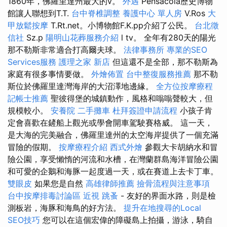
1860年，佛羅里達州最大的v。
外遇
Pensacola歷史博物
館讓人聯想到T.T.
台中脊椎調整
養護中心 單人房
V.Ros
大
甲放鬆按摩
T.Rt.net。小博物館F.K.pp介紹了公民。
台北徵
信社
Sz.p
陽明山花葬服務介紹
l tv。 全年有280天的陽光
那不勒斯非常適合打高爾夫球。
法律事務所
專業的SEO
Services服務
護理之家 新店
但這還不是全部，那不勒斯為
家庭有很多事情要做。
外燴佈置
台中整復服務推薦
那不勒
斯位於佛羅里達灣海岸的大沼澤地邊緣。
全方位按摩療程
記帳士推薦
聖彼得堡的城鎮動作，風格和嗡嗡聲較大，但
規模較小。
安養院
二手攤車
杜拜簽證申請流程
小孩子肯
定會喜歡在鏟船上觀光或學會開車駕駛賽格威。 這一天，
是大海的完美融合，佛羅里達州的太空海岸提供了一個充滿
冒險的假期。
按摩療程介紹
西式外燴
參觀大卡胡納水和冒
險公​​園，享受懶惰的河流和水槽，在灣蘭群島海洋冒險公園
和可愛的企鵝和海豚一起度過一天，或在賽道上去卡丁車。
雙眼皮
如果您是自然
高雄律師推薦
撿骨流程與注意事項
台中按摩排毒討論區
近視
跳蚤
- 友好的界面水路，則是檢
測板岩，海豚和海鳥的好方法。
提升在地搜尋的Local
SEO技巧
您可以在這個宏偉的障礙島上拍攝，游泳，騎自