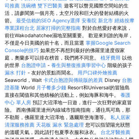
司推薦
洗碗槽
雙下巴醫美
遊客可以瞥見國際空間站的生
活，請參閱第一個月亮，太空片段和巨大的發射結構的火
箭。
最受信賴的SEO Agency選擇
安養院 新北市
經絡按摩
專業課程台北
居家打掃的完整指南
對於自然愛好者來說，
前往Wakodahatchee濕地至關重要。 歡迎來到誰的海岸，
不僅是今日美國的前十名，而且當選
掌握Google Search
Console的技巧
如果您不再想到最好的佛羅里達度假家
庭，奧蘭多可以排在榜首，我們將不同意。
植牙費用
以他
的世界
台胞證申請
-
養生與整復推廣學習中心
階級的孩子
漏水 打針
- 友好的景點而聞名。
用戶口碑外燴推薦
Seaworld，Walt
卡式台胞證與傳統版的差異
Disney
台胞
證基隆
World
月子餐多少錢
Resort和Universal的冒險島
直接在閾值和其他積極的活動上，例如海豚和海牛。
養護
中心 單人房
預訂大沼澤地一日遊，進行一次狂野的家庭冒
險。 西南佛羅里達州內線城市指南指南，通往馬可島，那
不勒斯，佛羅里達大沼澤地，邁爾斯堡海灘等。
私人居家
清潔服務推薦
天花板 漏水 緊急處理
您可以指望陽光狀態
的溫暖天氣，因此請打包夏季衣服和泳衣。
台北牙醫推薦