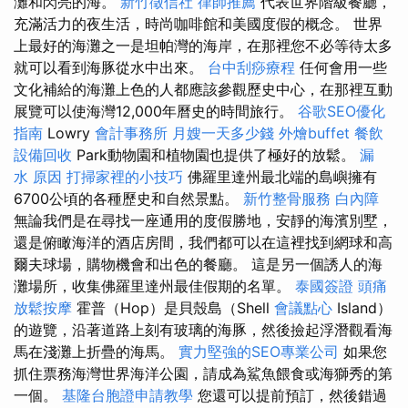
灘和閃亮的海。
新竹徵信社
律師推薦
代表世界階級餐廳，
充滿活力的夜生活，時尚咖啡館和美國度假的概念。 世界
上最好的海灘之一是坦帕灣的海岸，在那裡您不必等待太多
就可以看到海豚從水中出來。
台中刮痧療程
任何會用一些
文化補給的海灘上色的人都應該參觀歷史中心，在那裡互動
展覽可以使海灣12,000年曆史的時間旅行。
谷歌SEO優化
指南
Lowry
會計事務所
月嫂一天多少錢
外燴buffet
餐飲
設備回收
Park動物園和植物園也提供了極好的放鬆。
漏
水 原因
打掃家裡的小技巧
佛羅里達州最北端的島嶼擁有
6700公頃的各種歷史和自然景點。
新竹整骨服務
白內障
無論我們是在尋找一座通用的度假勝地，安靜的海濱別墅，
還是俯瞰海洋的酒店房間，我們都可以在這裡找到網球和高
爾夫球場，購物機會和出色的餐廳。 這是另一個誘人的海
灘場所，收集佛羅里達州最佳假期的名單。
泰國簽證
頭痛
放鬆按摩
霍普（Hop）是貝殼島（Shell
會議點心
Island）
的遊覽，沿著道路上刻有玻璃的海豚，然後撿起浮潛觀看海
馬在淺灘上折疊的海馬。
實力堅強的SEO專業公司
如果您
抓住票務海灣世界海洋公園，請成為鯊魚餵食或海獅秀的第
一個。
基隆台胞證申請教學
您還可以提前預訂，然後錯過