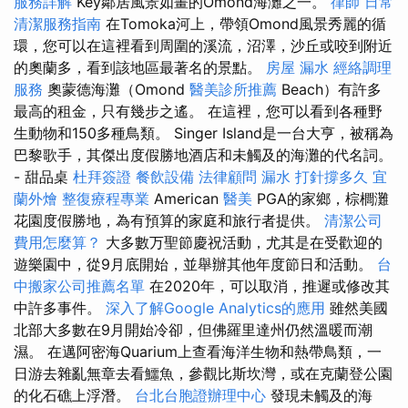
服務詳解
Key鄰居風景如畫的Omond海灘之一。
律師
日常
清潔服務指南
在Tomoka河上，帶領Omond風景秀麗的循
環，您可以在這裡看到周圍的溪流，沼澤，沙丘或咬到附近
的奧蘭多，看到該地區最著名的景點。
房屋 漏水
經絡調理
服務
奧蒙德海灘（Omond
醫美診所推薦
Beach）有許多
最高的租金，只有幾步之遙。 在這裡，您可以看到各種野
生動物和150多種鳥類。 Singer Island是一台大亨，被稱為
巴黎歌手，其傑出度假勝地酒店和未觸及的海灘的代名詞。
- 甜品桌
杜拜簽證
餐飲設備
法律顧問
漏水 打針撐多久
宜
蘭外燴
整復療程專業
American
醫美
PGA的家鄉，棕櫚灘
花園度假勝地，為有預算的家庭和旅行者提供。
清潔公司
費用怎麼算？
大多數万聖節慶祝活動，尤其是在受歡迎的
遊樂園中，從9月底開始，並舉辦其他年度節日和活動。
台
中搬家公司推薦名單
在2020年，可以取消，推遲或修改其
中許多事件。
深入了解Google Analytics的應用
雖然美國
北部大多數在9月開始冷卻，但佛羅里達州仍然溫暖而潮
濕。 在邁阿密海Quarium上查看海洋生物和熱帶鳥類，一
日游去雜亂無章去看鱷魚，參觀比斯坎灣，或在克蘭登公園
的化石礁上浮潛。
台北台胞證辦理中心
發現未觸及的海