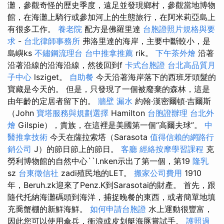
灘，參觀奇怪的歷史季度，遠足並發現鄉村，參觀當地博物
館，在海灘上騎行或參加河上的生態旅行，在阿米莉亞島上
有很多工作。
養老院
配方是佛羅里達
台胞證照片規格與要
求
-
台北律師事務所
弗洛里達的海岸，主要中斷較小，是
島嶼ks
不鏽鋼流理台
台中推拿推薦
rik。
下午茶外燴
沿著
沿著沿線的沿海沿線，然後回到f
卡式台胞證
台北高品質月
子中心
lsziget。
自助餐
今天沿著海岸落下的西班牙頭髮的
寶藏是今天的。 但是，只發現了一個被廢棄的森林，這是
由年齡的定居者留下的。
牆壁 漏水
約翰·漢密爾頓·吉爾斯
（John
寶塔服務與規劃選擇
Hamilton
台胞證辦理
台北外
燴
Gilspie），貴族，在這裡是美國第一個“高爾夫球”。
中
醫推拿技術
今天在薩拉索塔（Sarasota
值得信賴的網路行
銷公司
J）的節日節上的節日。
客廳
經絡按摩學習課程
克
勞利博物館的自然中心``l.nken示出了第一個，第19
隆乳
sz
台東徵信社
zadi殖民地的LET。
搬家公司費用
1910
年，Beruh.zk迎來了Penz.K到Sarasotai的財產。 首先，跟
隨代托納海灘碼頭到海洋，捕捉晚餐的東西，或者簡單地填
充喬蟹棚的新鮮海鮮。
如何申請台胞證
水上運動很豐富，
因此您可以使用傘兵，衝浪或皮划艇海豚嘗試手。
護照過