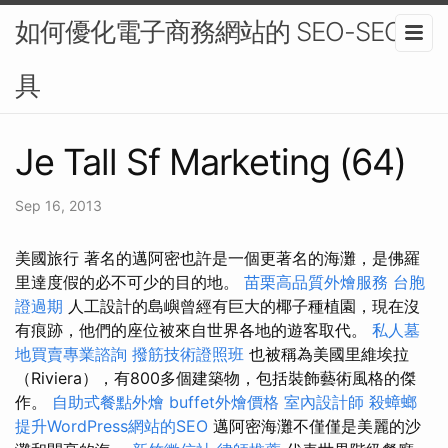
如何優化電子商務網站的 SEO-SEO工
具
Je Tall Sf Marketing (64)
Sep 16, 2013
美國旅行 著名的邁阿密也許是一個更著名的海灘，是佛羅
里達度假的必不可少的目的地。
苗栗高品質外燴服務
台胞
證過期
人工設計的島嶼曾經有巨大的椰子種植園，現在沒
有痕跡，他們的座位被來自世界各地的遊客取代。
私人墓
地買賣專業諮詢
撥筋技術證照班
也被稱為美國里維埃拉
（Riviera），有800多個建築物，包括裝飾藝術風格的傑
作。
自助式餐點外燴
buffet外燴價格
室內設計師
殺蟑螂
提升WordPress網站的SEO
邁阿密海灘不僅僅是美麗的沙