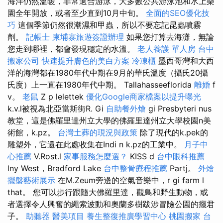
海洋仍然溫暖，非常適合游泳，大多數公共游泳池和水上樂
園全年開放，或者至少直到10月中旬。
全面的SEO優化技
巧
這個季節仍然很潮濕和甲蟲，所以不要忘記昆蟲噴霧
劑。
記帳士
柬埔寨旅遊簽證辦理
如果您打算去海灘，無論
您走到哪裡，都會發現穩定的水溫。
老人養護 單人房
台中
搬家公司
快速提升膚色的美白方案
冷凍櫃
墨西哥灣和大西
洋的海灣都在1980年代中期在9月的華氏溫度（攝氏20攝
氏度）上一直在1980年代中期。 Tallahasseeflorida
離婚
f
v。
老鼠
Z p lelettek
優化Google商家檔案以提升曝光
k.v.l被視為北亞當斯街R. Gi
自助餐外燴
gi Presbyteri nus
教堂，這是佛羅里達州立大學的佛羅里達州立大學校園n美
術館，k.pz。
台灣土葬的現況與政策
除了現代的k.pek的
雕塑外，它還在此處收集在Indi n k.pz的工業中。
月子中
心推薦
V.Rost.l
家事服務怎麼選？
KISS d
台中眼科推薦
lny West，Bradford Lake
台中整骨療程推薦
Partj。
外燴
擺盤藝術展示
在M.Zeum旁邊的空氣音樂中，r gi farm l
that。 您可以步行跟隨大佛羅里達，觀鳥和野生動物，或
者選擇令人興奮的繩索波動和奧蘭多樹跋涉冒險公園的癮君
子。
助聽器
醫美項目
養生整復推廣學習中心
桃園搬家
台