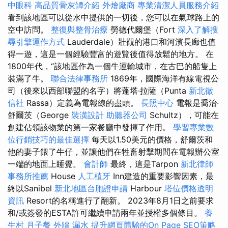
中眼科
高品質骨灰罈介紹
外燴廠商
專業清潔人員服務介紹
看到該地區可以從水中提供的一切後，您可以在氣球路上的
空中訪問。
整復與整骨治療
勞德代爾堡（Fort
深入了解搜
尋引擎運作方式
Lauderdale）壯觀的港口和河濱長廊也值
得一遊，這是一個經驗豐富的遊覽後值得放鬆的地方。 在
1800年代，“該地區作為一個牛運輸城市，在古巴的船隻上
裝滿了牛。
聯合法律事務所
1869年，國際海洋有線電視公
司（後來以西部聯盟的名字）將蓬塔·拉薩（Punta
新北徵
信社
Rassa）定義為電報線的盡頭。
長照中心
電報是喬治·
舒爾茨（George
裝潢設計
助聽器公司
Schultz），可能在
創建佔領該物業的第一家餐廳中發揮了作用。
學習專業數
位行銷技巧的最佳選擇
每天以1.50美元的價格，舒爾茨和
他的妻子餵了牛仔，並讓他們在牲畜射擊期間在電報辦公室
一端的地面上睡覺。
會計師
最終，這是Tarpon
新北律師
事務所推薦
House
人工植牙
Inn建造的重要影響因素，最
終以Sanibel
新北地區台胞證申請
Harbour
塔位價格透明
資訊
Resort的名稱進行了翻新。 2023年8月1日之前要求
和/或簽發的ESTA許可繼續申請兩年並授權多個條目。
養
生村
月子餐
外牆 漏水
提升網頁體驗的On Page SEO策略