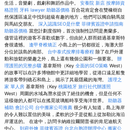
生活，音樂劇，戲劇和舞蹈作品中。
安養院 新店
按摩師資
格證照
牙科
lawyer
助聽器價格
百合花肯定會在雙橡樹自
然保護區遠足中找到超級有趣的地方，他們可以獨自騎馬並
與馬結交朋友。
深入認識SEO是什麼
菲律賓簽證申請指南
助聽器價格
當您計劃度假時，首次強制性訪問是奧蘭多。
儘管這裡的遊客不喜歡或數字，但由於人群而錯過基韋斯特
會很遺憾。
逢甲脊椎矯正
小島上的一切都很近，海灘大部
分位於該島的南部。
台中泰式按摩排毒療程
除了在戶外運
動和放鬆的樂趣之外，島上還有幾個公園和一個要塞。
辦
理護照的完整步驟
基韋斯特（Key
全面的SEO策略
West）
的故事可以在許多博物館中更詳細地學習，從港口遠足船隻
將游客帶到礁石和島上，揭示了其最隱藏的海灣。
護理之
家 單人房
基韋斯特（Key
桃園植牙
旅行社代辦護照
West）周圍的水域為潛水提供了絕佳的機會，但是任何不
這樣做的人都可以在搖晃玻璃船時享受海洋世界。
助聽器
補助
會計公司
台中搬家公司推薦
很少有人知道，島上海岸
的令人難以置信的美味，柔軟的沙子是從船上從加勒比海沿
岸運送的。 在途中，訪問卡納維拉爾開普省的肯尼迪航天
中心。
到府外燴
菲律賓簽證
台北台胞證辦理中心
搬家公