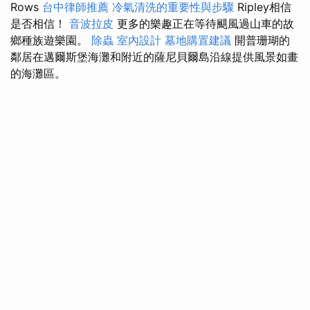
Rows
台中律師推薦
冷氣清洗的重要性與步驟
Ripley相信
是否相信！
音波拉皮
更多的樂趣正在等待颶風過山車的故
鄉種族遊樂園。
除蟲
室內設計
墓地購置建議
開普珊瑚的
鄰居在邁爾斯堡海灘和附近的薩尼貝爾島沿線提供風景如畫
的海灘區。