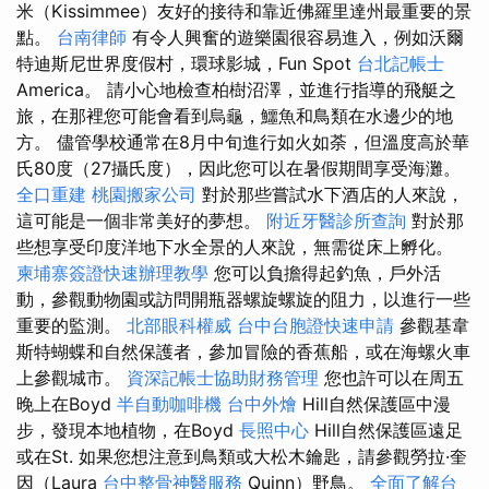
米（Kissimmee）友好的接待和靠近佛羅里達州最重要的景
點。
台南律師
有令人興奮的遊樂園很容易進入，例如沃爾
特迪斯尼世界度假村，環球影城，Fun Spot
台北記帳士
America。 請小心地檢查柏樹沼澤，並進行指導的飛艇之
旅，在那裡您可能會看到烏龜，鱷魚和鳥類在水邊少的地
方。 儘管學校通常在8月中旬進行如火如荼，但溫度高於華
氏80度（27攝氏度），因此您可以在暑假期間享受海灘。
全口重建
桃園搬家公司
對於那些嘗試水下酒店的人來說，
這可能是一個非常美好的夢想。
附近牙醫診所查詢
對於那
些想享受印度洋地下水全景的人來說，無需從床上孵化。
柬埔寨簽證快速辦理教學
您可以負擔得起釣魚，戶外活
動，參觀動物園或訪問開瓶器螺旋螺旋的阻力，以進行一些
重要的監測。
北部眼科權威
台中台胞證快速申請
參觀基韋
斯特蝴蝶和自然保護者，參加冒險的香蕉船，或在海螺火車
上參觀城市。
資深記帳士協助財務管理
您也許可以在周五
晚上在Boyd
半自動咖啡機
台中外燴
Hill自然保護區中漫
步，發現本地植物，在Boyd
長照中心
Hill自然保護區遠足
或在St. 如果您想注意到鳥類或大松木鑰匙，請參觀勞拉·奎
因（Laura
台中整骨神醫服務
Quinn）野鳥。
全面了解台